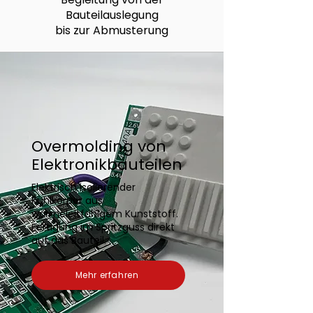
Bauteilauslegung
bis zur Abmusterung
Overmolding von
Elektronikbauteilen
Elektrisch isolierender
Kühlkörper aus
wärmeleitfähigem Kunststoff.
Fertigung im Spritzguss direkt
auf das Bauteil.
Mehr erfahren