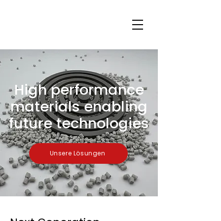
High performance
materials enabling
future technologies
Unsere Lösungen