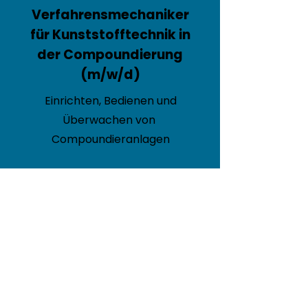
Verfahrensmechaniker
für Kunststofftechnik in
der Compoundierung
(m/w/d)
Einrichten, Bedienen und
Überwachen von
Compoundieranlagen
Kontrolle von
Prozessparametern und
Produktqualität gemäß
Spezifikation
Jetzt bewerben!