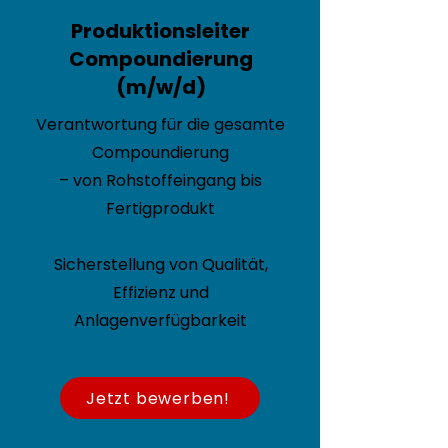
Produktionsleiter
Compoundierung
(m/w/d)
Verantwortung für die gesamte
Compoundierung
– von Rohstoffeingang bis
Fertigprodukt
Sicherstellung von Qualität,
Effizienz und
Anlagenverfügbarkeit
Jetzt bewerben!